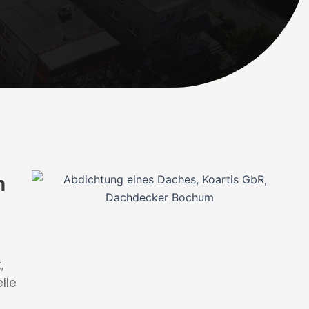
n
,
lle