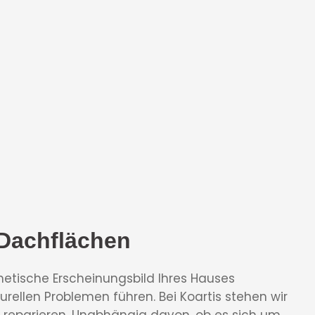
 Dachflächen
etische Erscheinungsbild Ihres Hauses
rellen Problemen führen. Bei Koartis stehen wir
u reparieren. Unabhängig davon, ob es sich um