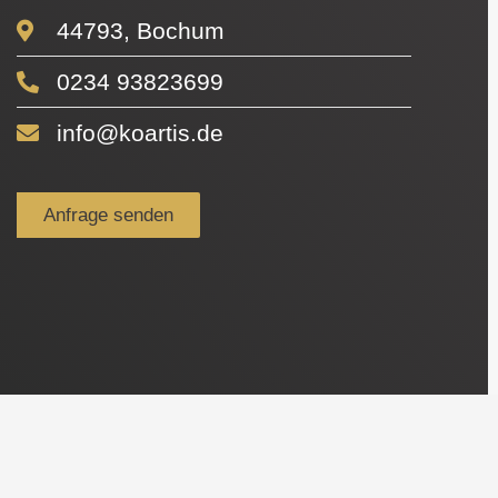
44793, Bochum
0234 93823699
info@koartis.de
Anfrage senden